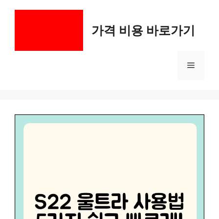
컨
텐
가격 비용 바로가기
츠
로
건
메
너
뛰
기
뉴