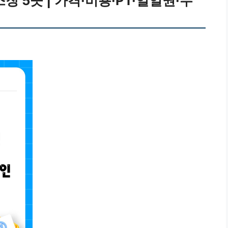
장 5곳 | 가격·비용·PT·일일권·무