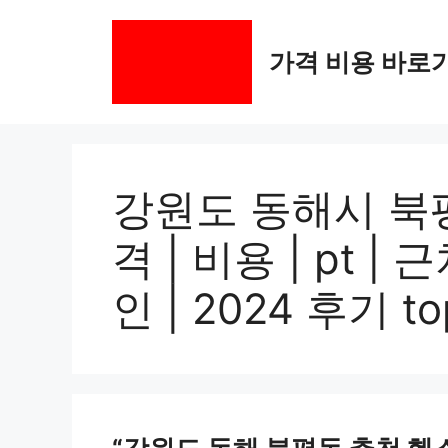
컨
텐
가격 비용 바로
츠
로
건
너
뛰
기
강원도 동해시 북평
격 | 비용 | pt | 
인 | 2024 후기 to