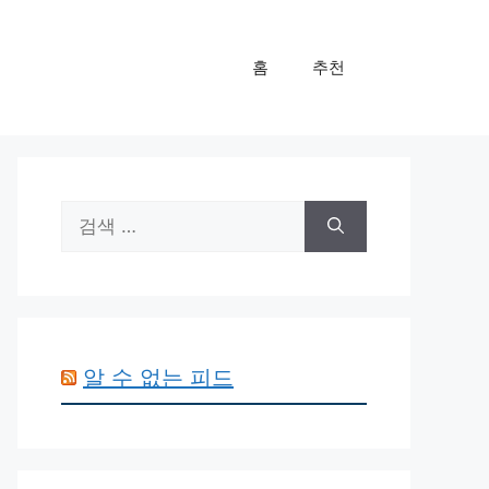
홈
추천
검
색:
알 수 없는 피드