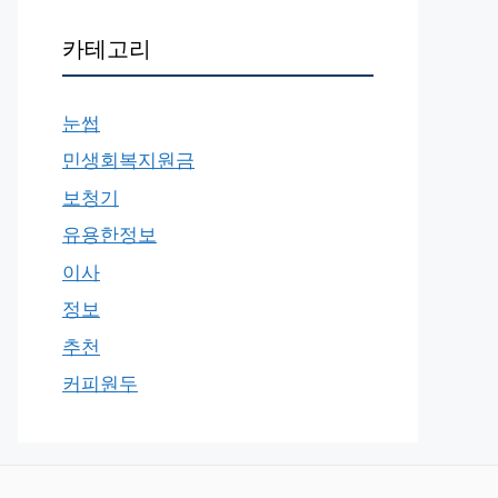
카테고리
눈썹
민생회복지원금
보청기
유용한정보
이사
정보
추천
커피원두