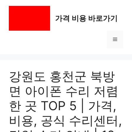
컨
텐
가격 비용 바로가기
츠
로
건
메
너
뛰
기
뉴
강원도 홍천군 북방
면 아이폰 수리 저렴
한 곳 TOP 5 | 가격,
비용, 공식 수리센터,