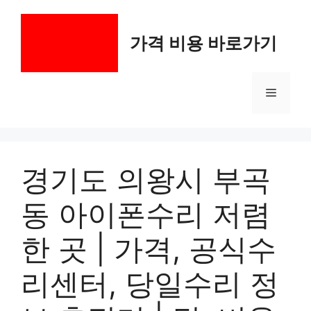
컨
텐
가격 비용 바로가기
츠
로
건
메
너
뛰
기
뉴
경기도 의왕시 부곡
동 아이폰수리 저렴
한 곳 | 가격, 공식수
리센터, 당일수리 정