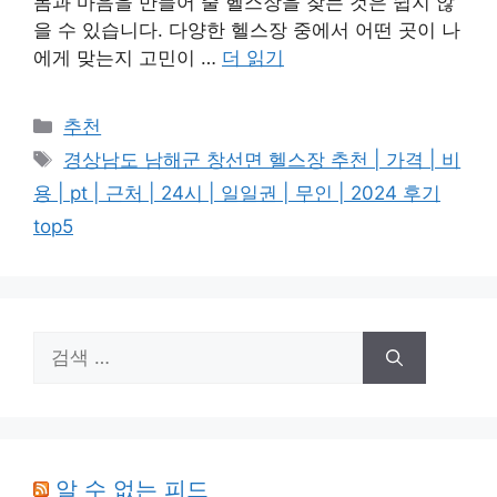
몸과 마음을 만들어 줄 헬스장을 찾는 것은 쉽지 않
을 수 있습니다. 다양한 헬스장 중에서 어떤 곳이 나
에게 맞는지 고민이 …
더 읽기
카
추천
테
태
경상남도 남해군 창선면 헬스장 추천 | 가격 | 비
고
그
용 | pt | 근처 | 24시 | 일일권 | 무인 | 2024 후기
리
top5
검
색:
알 수 없는 피드