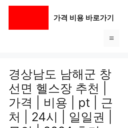
컨
텐
가격 비용 바로가기
츠
로
건
메
너
뛰
기
뉴
경상남도 남해군 창
선면 헬스장 추천 |
가격 | 비용 | pt | 근
처 | 24시 | 일일권 |