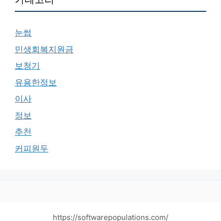
눈썹
민생회복지원금
보청기
유용한정보
이사
정보
추천
커피원두
https://softwarepopulations.com/