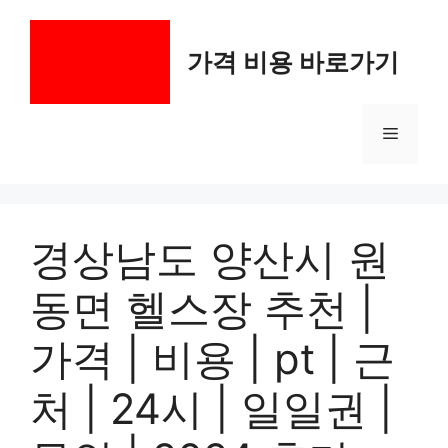
컨
텐
가격 비용 바로가기
츠
로
건
메
너
뛰
기
뉴
경상남도 양산시 원
동면 헬스장 추천 |
가격 | 비용 | pt | 근
처 | 24시 | 일일권 |