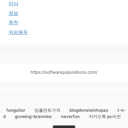
이사
정보
추천
커피원두
https://softwarepopulations.com/
funguitar
임플란트가격
blogdonelsinhopaz
t-n-
d
growing-brannlee
naverfun
카카오톡 pc버전