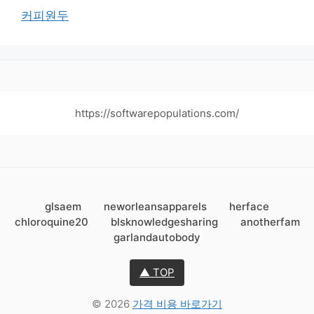
커피원두
https://softwarepopulations.com/
glsaem
neworleansapparels
herface
chloroquine20
blsknowledgesharing
anotherfam
garlandautobody
▲ TOP
© 2026
가격 비용 바로가기