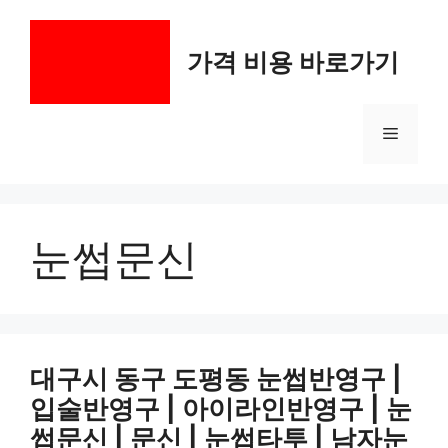
컨
텐
가격 비용 바로가기
츠
로
건
메
너
뛰
기
뉴
눈썹문신
대구시 동구 도평동 눈썹반영구 |
입술반영구 | 아이라인반영구 | 눈
썹문신 | 문신 | 눈썹타투 | 남자눈