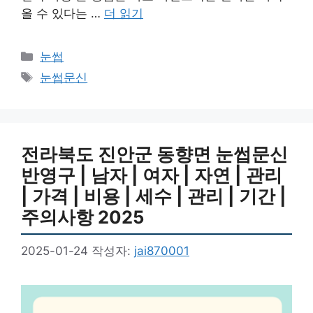
올 수 있다는 …
더 읽기
카
눈썹
테
태
눈썹문신
고
그
리
전라북도 진안군 동향면 눈썹문신
반영구 | 남자 | 여자 | 자연 | 관리
| 가격 | 비용 | 세수 | 관리 | 기간 |
주의사항 2025
2025-01-24
작성자:
jai870001