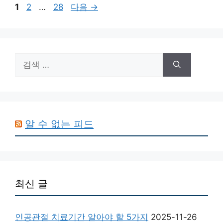
페
페
페
1
2
…
28
다음
→
이
이
이
지
지
지
검
색:
알 수 없는 피드
최신 글
인공관절 치료기간 알아야 할 5가지
2025-11-26