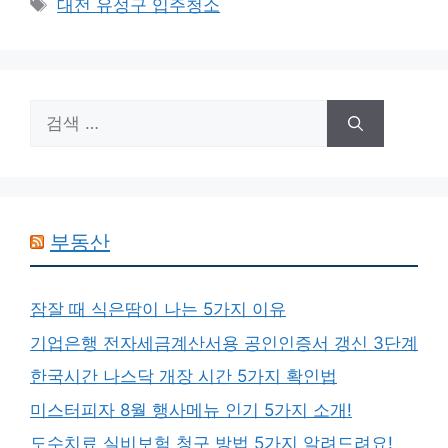
태
대전 유성구 입주청소
고
그
리
검
색:
부동산
잠잘 때 식은땀이 나는 5가지 이유
기업은행 전자세금계산서용 공인인증서 갱신 3단계
한국시간 나스닥 개장 시간 5가지 확인법
미스터피자 8월 행사메뉴 인기 5가지 소개!
도수치료 실비보험 청구 방법 5가지 알려드려요!