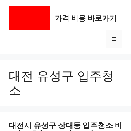
컨
텐
가격 비용 바로가기
츠
로
건
메
너
뛰
기
뉴
대전 유성구 입주청
소
대전시 유성구 장대동 입주청소 비