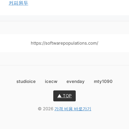
커피원두
https://softwarepopulations.com/
studioice
icecw
evenday
mty1090
▲ TOP
© 2026
가격 비용 바로가기