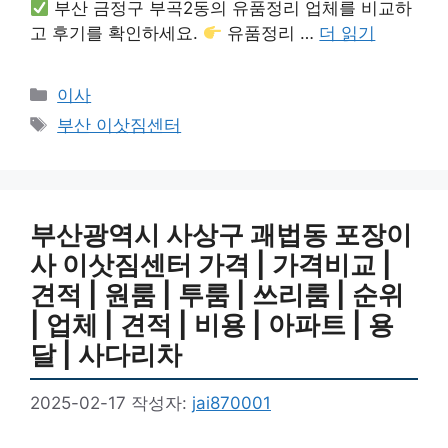
부산 금정구 부곡2동의 유품정리 업체를 비교하
고 후기를 확인하세요.
유품정리 …
더 읽기
카
이사
테
태
부산 이삿짐센터
고
그
리
부산광역시 사상구 괘법동 포장이
사 이삿짐센터 가격 | 가격비교 |
견적 | 원룸 | 투룸 | 쓰리룸 | 순위
| 업체 | 견적 | 비용 | 아파트 | 용
달 | 사다리차
2025-02-17
작성자:
jai870001