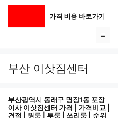
컨
텐
가격 비용 바로가기
츠
로
건
메
너
뛰
기
뉴
부산 이삿짐센터
부산광역시 동래구 명장1동 포장
이사 이삿짐센터 가격 | 가격비교 |
견적 | 원룸 | 투룸 | 쓰리룸 | 순위