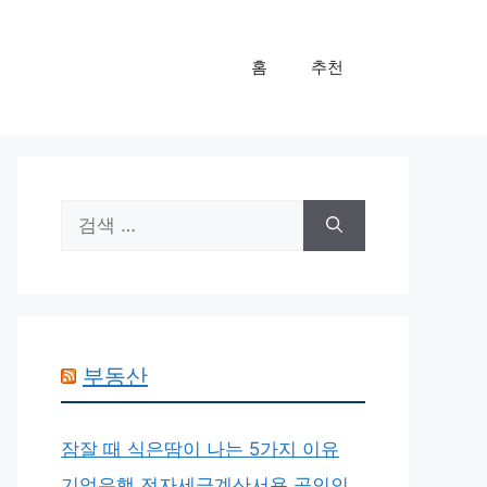
홈
추천
검
색:
부동산
잠잘 때 식은땀이 나는 5가지 이유
기업은행 전자세금계산서용 공인인