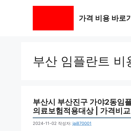
컨
텐
가격 비용 바로
츠
로
건
너
뛰
기
부산 임플란트 비
부산시 부산진구 가야2동임플란트
의료보험적용대상 | 가격비교 |
2024-11-02
작성자:
jai870001