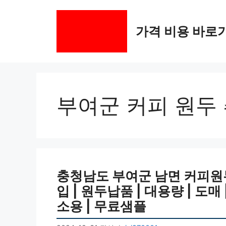
컨
텐
가격 비용 바로
츠
로
건
너
뛰
기
부여군 커피 원두
충청남도 부여군 남면 커피원두 
입 | 원두납품 | 대용량 | 도매
소용 | 무료샘플