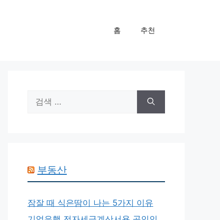
홈
추천
검
색:
부동산
잠잘 때 식은땀이 나는 5가지 이유
기업은행 전자세금계산서용 공인인