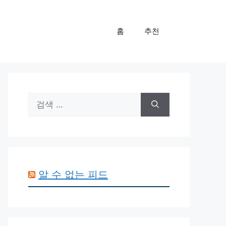
홈
추천
검
색:
알 수 없는 피드