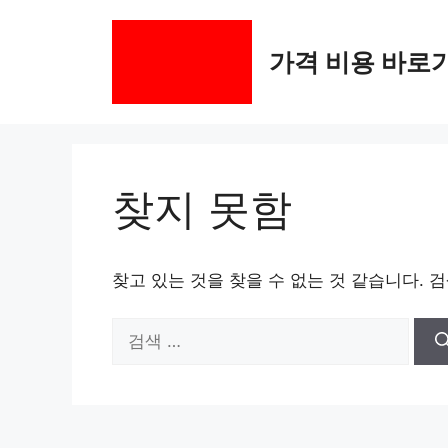
컨
텐
가격 비용 바로
츠
로
건
너
뛰
기
찾지 못함
찾고 있는 것을 찾을 수 없는 것 같습니다. 
검
색: