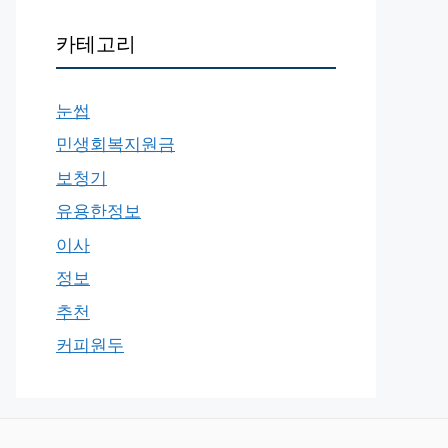
카테고리
눈썹
민생회복지원금
보청기
유용한정보
이사
정보
추천
커피원두