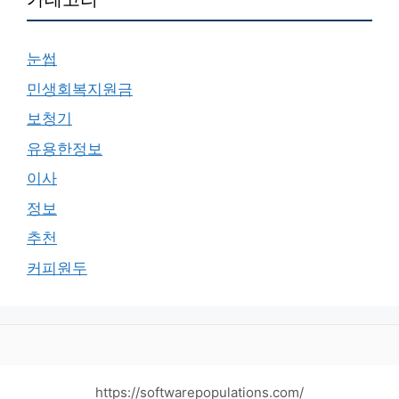
눈썹
민생회복지원금
보청기
유용한정보
이사
정보
추천
커피원두
https://softwarepopulations.com/