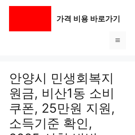
컨
텐
가격 비용 바로가기
츠
로
건
메
너
뛰
기
뉴
안양시 민생회복지
원금, 비산1동 소비
쿠폰, 25만원 지원,
소득기준 확인,