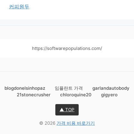
커피원두
https://softwarepopulations.com/
blogdonelsinhopaz
임플란트 가격
garlandautobody
21stonecrusher
chloroquine20
gigyero
▲ TOP
© 2026
가격 비용 바로가기