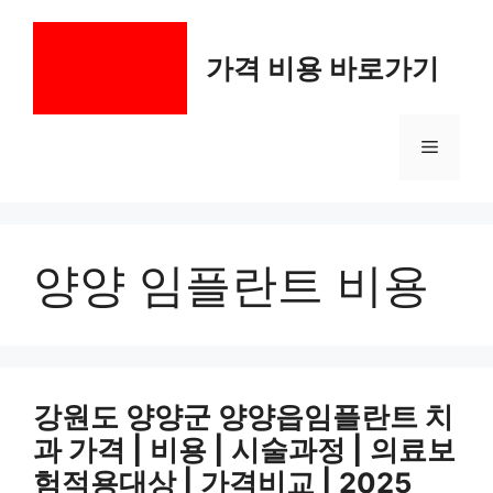
컨
텐
가격 비용 바로가기
츠
로
건
메
너
뛰
기
뉴
양양 임플란트 비용
강원도 양양군 양양읍임플란트 치
과 가격 | 비용 | 시술과정 | 의료보
험적용대상 | 가격비교 | 2025