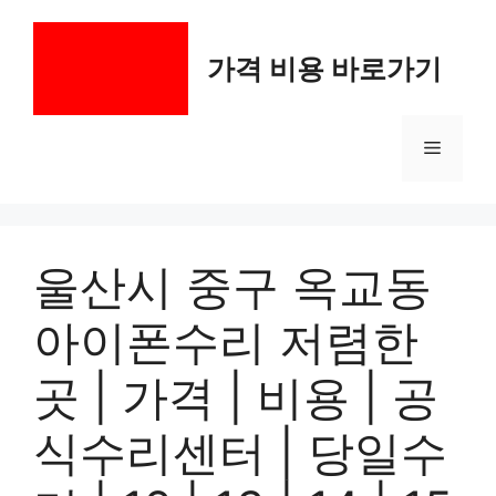
컨
텐
가격 비용 바로가기
츠
로
건
메
너
뛰
기
뉴
울산시 중구 옥교동
아이폰수리 저렴한
곳 | 가격 | 비용 | 공
식수리센터 | 당일수