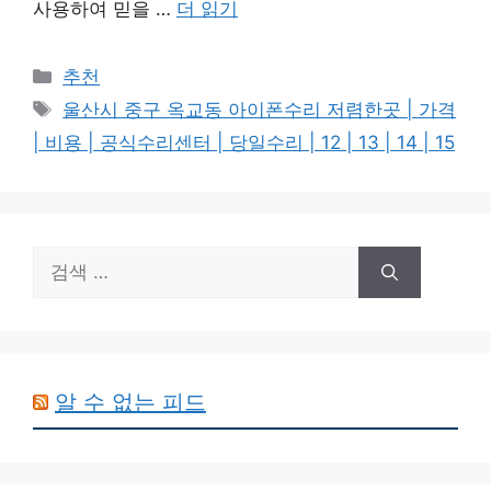
사용하여 믿을 …
더 읽기
카
추천
테
태
울산시 중구 옥교동 아이폰수리 저렴한곳 | 가격
고
그
| 비용 | 공식수리센터 | 당일수리 | 12 | 13 | 14 | 15
리
검
색:
알 수 없는 피드