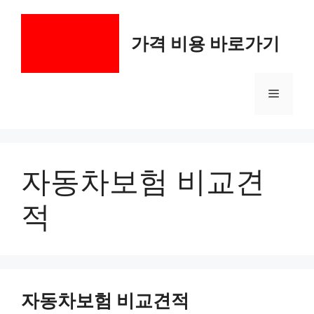
컨
텐
가격 비용 바로가기
츠
로
건
메
너
뛰
기
뉴
자동차보험 비교견
적
자동차보험 비교견적