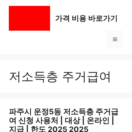
컨
텐
가격 비용 바로가기
츠
로
건
메
너
뛰
기
뉴
저소득층 주거급여
파주시 운정5동 저소득층 주거급
여 신청 사용처 | 대상 | 온라인 |
지급 | 한도 2025 2025