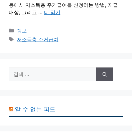
동에서 저소득층 주거급여를 신청하는 방법, 지급
대상, 그리고 …
더 읽기
카
정보
테
태
저소득층 주거급여
고
그
리
검
색:
알 수 없는 피드