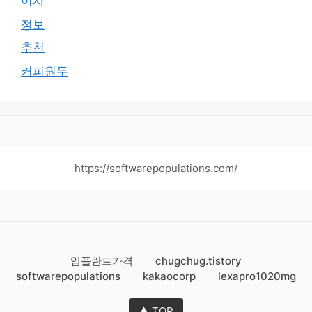
이사
정보
추천
커피원두
https://softwarepopulations.com/
임플란트가격
chugchug.tistory
softwarepopulations
kakaocorp
lexapro1020mg
▲ TOP