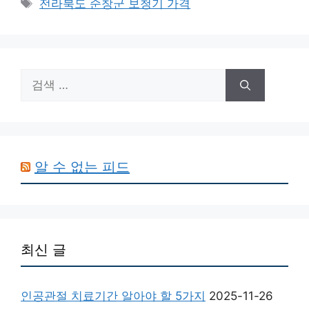
태
전라북도 순창군 보청기 가격
고
그
리
검
색:
알 수 없는 피드
최신 글
인공관절 치료기간 알아야 할 5가지
2025-11-26