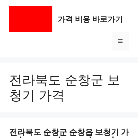
컨
텐
가격 비용 바로가기
츠
로
건
메
너
뛰
기
뉴
전라북도 순창군 보
청기 가격
전라북도 순창군 순창읍 보청기 가