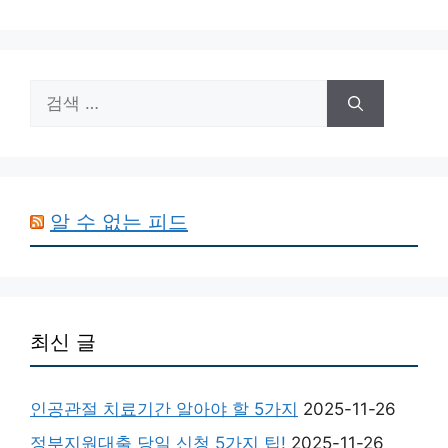
고
그
리
검
색:
알 수 없는 피드
최신 글
인공관절 치료기간 알아야 할 5가지
2025-11-26
정부지원대출 당일 신청 5가지 팁!
2025-11-26