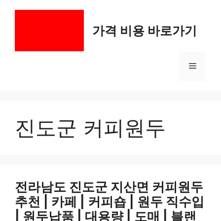
컨
텐
가격 비용 바로가기
츠
로
건
메
너
뛰
기
뉴
진도군 커피원두
전라남도 진도군 지산면 커피원두
추천 | 카페 | 커피숍 | 원두 직수입
| 원두납품 | 대용량 | 도매 | 블랜