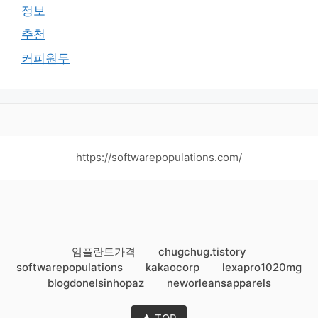
정보
추천
커피원두
https://softwarepopulations.com/
임플란트가격
chugchug.tistory
softwarepopulations
kakaocorp
lexapro1020mg
blogdonelsinhopaz
neworleansapparels