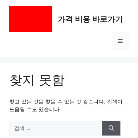
컨
텐
가격 비용 바로가기
츠
로
건
메
너
뛰
기
뉴
찾지 못함
찾고 있는 것을 찾을 수 없는 것 같습니다. 검색이
도움될 수도 있습니다.
검
색: