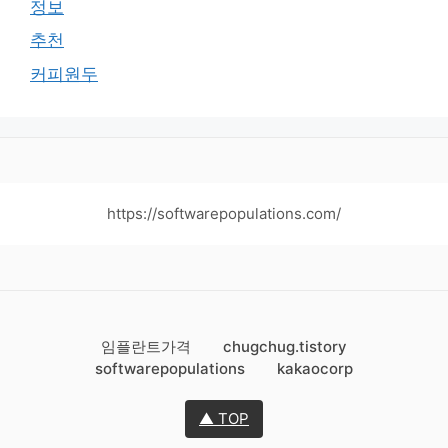
정보
추천
커피원두
https://softwarepopulations.com/
임플란트가격
chugchug.tistory
softwarepopulations
kakaocorp
▲ TOP