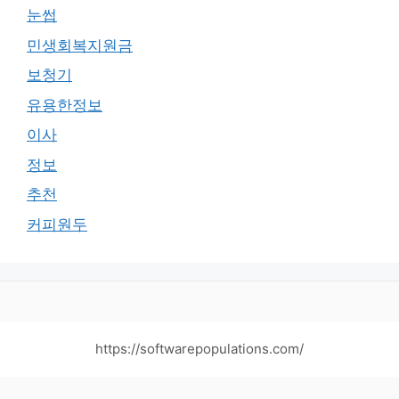
눈썹
민생회복지원금
보청기
유용한정보
이사
정보
추천
커피원두
https://softwarepopulations.com/