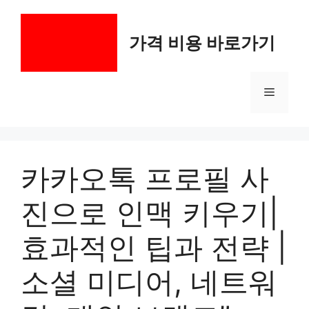
컨
텐
가격 비용 바로가기
츠
로
건
메
너
뛰
기
뉴
카카오톡 프로필 사
진으로 인맥 키우기|
효과적인 팁과 전략 |
소셜 미디어, 네트워