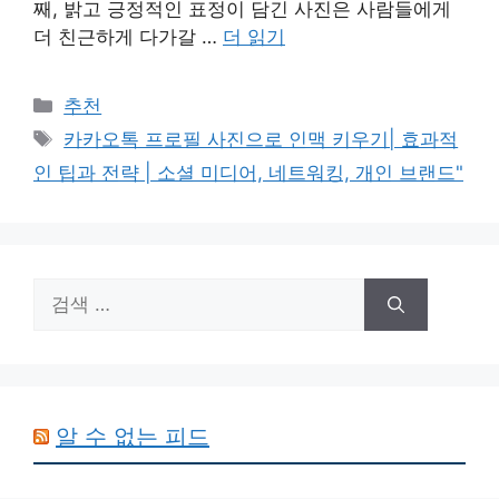
째, 밝고 긍정적인 표정이 담긴 사진은 사람들에게
더 친근하게 다가갈 …
더 읽기
카
추천
테
태
카카오톡 프로필 사진으로 인맥 키우기| 효과적
고
그
인 팁과 전략 | 소셜 미디어, 네트워킹, 개인 브랜드"
리
검
색:
알 수 없는 피드