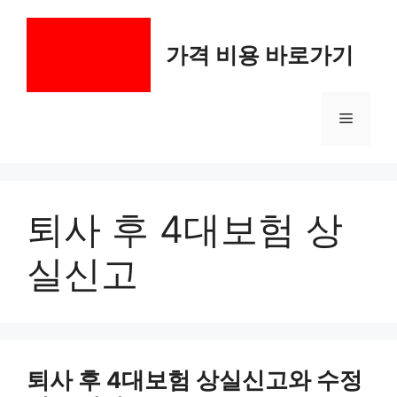
컨
텐
가격 비용 바로가기
츠
로
건
메
너
뛰
기
뉴
퇴사 후 4대보험 상
실신고
퇴사 후 4대보험 상실신고와 수정