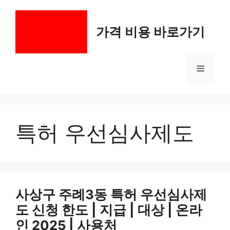
컨
텐
가격 비용 바로가기
츠
로
건
메
너
뛰
기
뉴
특허 우선심사제도
사상구 주례3동 특허 우선심사제
도 신청 한도 | 지급 | 대상 | 온라
인 2025 | 사용처