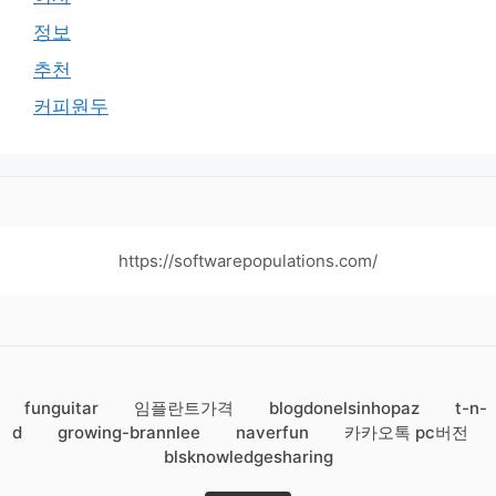
정보
추천
커피원두
https://softwarepopulations.com/
funguitar
임플란트가격
blogdonelsinhopaz
t-n-
d
growing-brannlee
naverfun
카카오톡 pc버전
blsknowledgesharing