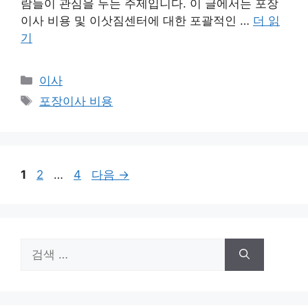
람들이 관심을 두는 주제입니다. 이 글에서는 포장
이사 비용 및 이삿짐센터에 대한 포괄적인 …
더 읽
기
카
이사
테
태
포장이사 비용
고
그
리
페
페
페
1
2
…
4
다음
→
이
이
이
지
지
지
검
색: