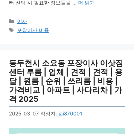
터 선택 시 필요한 정보들을 …
더 읽기
카
이사
테
태
포장이사 비용
고
그
리
동두천시 소요동 포장이사 이삿짐
센터 투룸 | 업체 | 견적 | 견적 | 용
달 | 원룸 | 순위 | 쓰리룸 | 비용 |
가격비교 | 아파트 | 사다리차 | 가
격 2025
2025-03-07
작성자:
jai870001