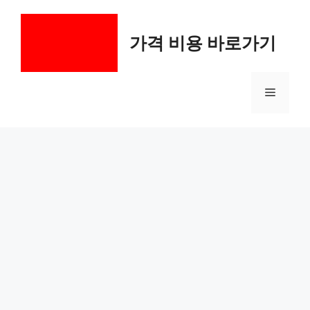
컨
텐
가격 비용 바로가기
츠
로
건
메
너
뛰
기
뉴