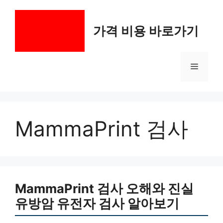
컨
텐
가격 비용 바로가기
츠
로
건
메
너
뛰
기
뉴
MammaPrint 검사
MammaPrint 검사 오해와 진실
유방암 유전자 검사 알아보기