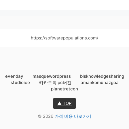
https://softwarepopulations.com/
evenday
masquewordpress
blsknowledgesharing
studioice
카카오톡 pc버전
amankomunazgoa
planetretcon
▲ TOP
© 2026
가격 비용 바로가기