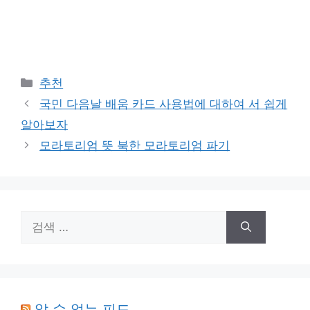
카
추천
테
국민 다음날 배움 카드 사용법에 대하여 서 쉽게
고
알아보자
리
모라토리엄 뜻 북한 모라토리엄 파기
검
색:
알 수 없는 피드