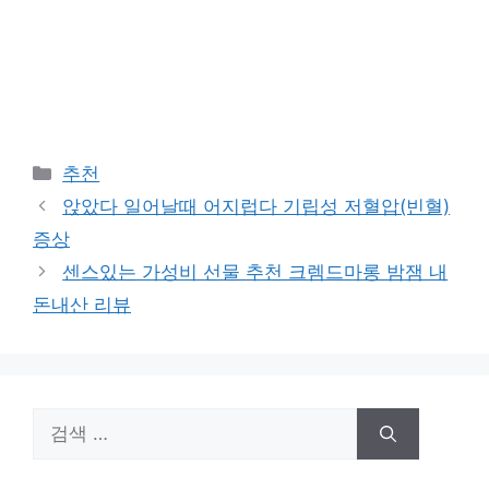
카
추천
테
앉았다 일어날때 어지럽다 기립성 저혈압(빈혈)
고
증상
리
센스있는 가성비 선물 추천 크렘드마롱 밤잼 내
돈내산 리뷰
검
색: