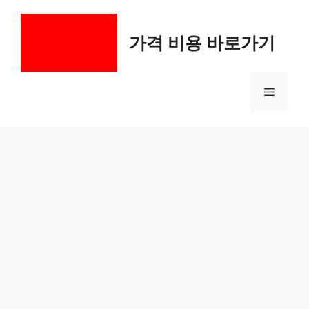
컨
텐
가격 비용 바로가기
츠
로
건
메
너
뛰
기
뉴