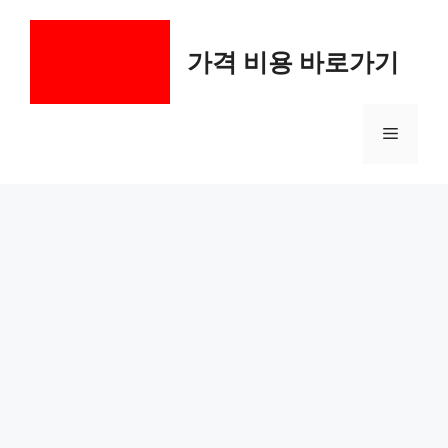
컨
텐
가격 비용 바로가기
츠
로
건
메
너
뛰
기
뉴