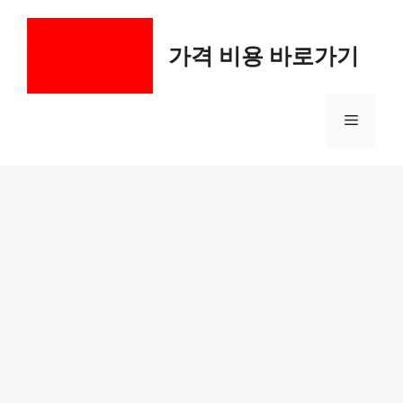
컨
텐
가격 비용 바로가기
츠
로
건
메
너
뛰
기
뉴